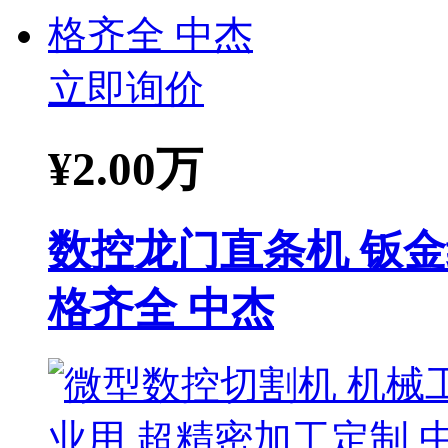
立即询价
¥
2.00万
数控龙门直条机 钣
格齐全 中杰