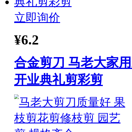
立即询价
¥
6.2
合金剪刀 马老大家
开业典礼剪彩剪