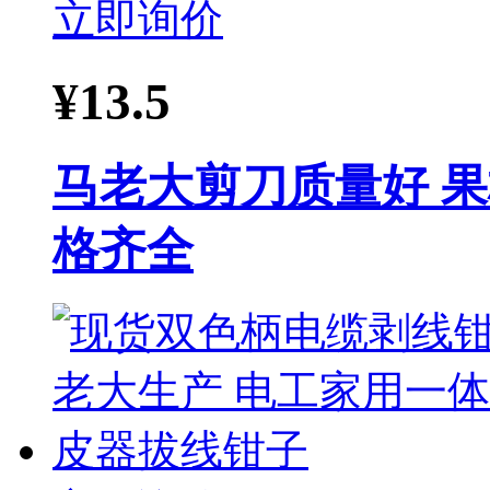
立即询价
¥
13.5
马老大剪刀质量好 果
格齐全