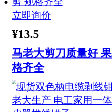
立即询价
¥
13.5
马老大剪刀质量好 果
格齐全