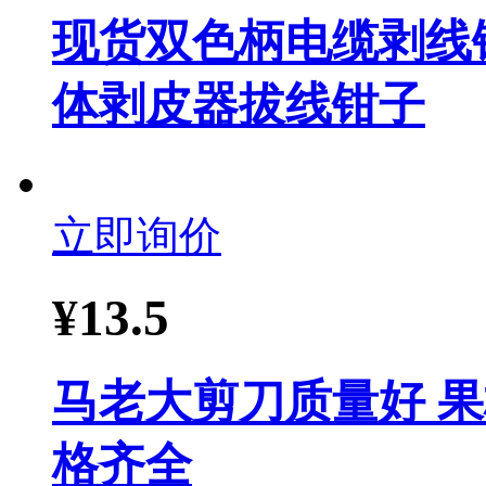
现货双色柄电缆剥线
体剥皮器拔线钳子
立即询价
¥
13.5
马老大剪刀质量好 果
格齐全