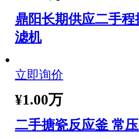
鼎阳长期供应二手程控
滤机
立即询价
¥
1.00万
二手搪瓷反应釜 常