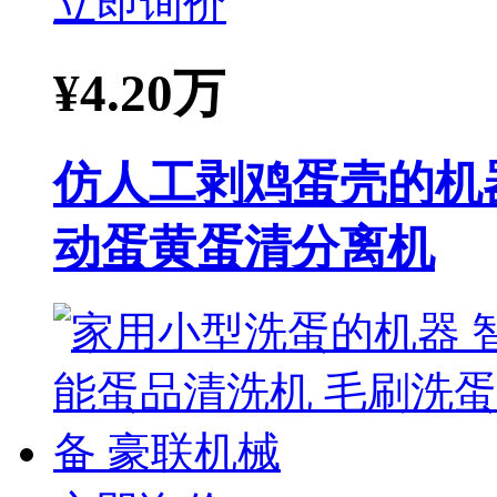
立即询价
¥
4.20万
仿人工剥鸡蛋壳的机
动蛋黄蛋清分离机