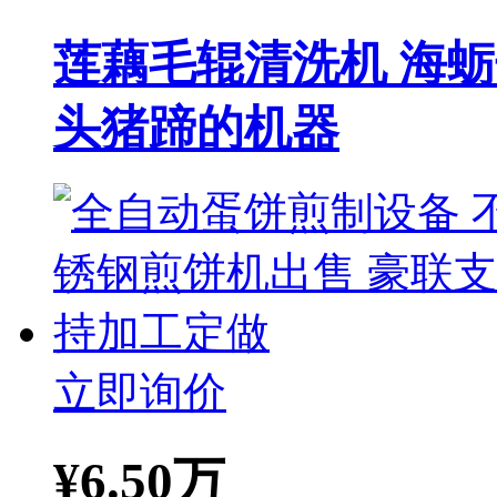
莲藕毛辊清洗机 海
头猪蹄的机器
立即询价
¥
6.50万