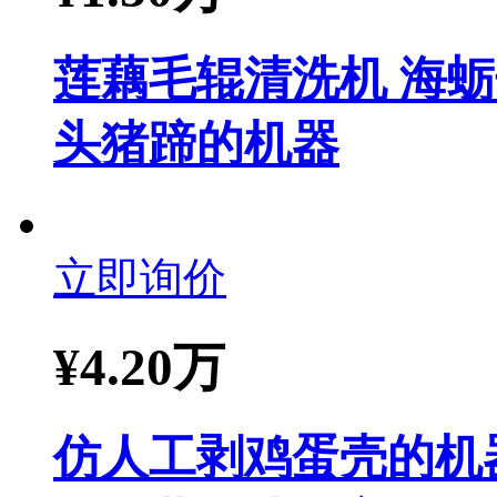
莲藕毛辊清洗机 海
头猪蹄的机器
立即询价
¥
4.20万
仿人工剥鸡蛋壳的机