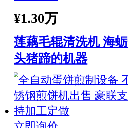
¥
1.30万
莲藕毛辊清洗机 海
头猪蹄的机器
立即询价