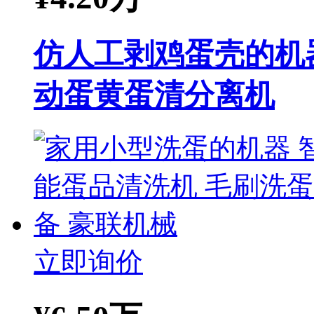
仿人工剥鸡蛋壳的机
动蛋黄蛋清分离机
立即询价