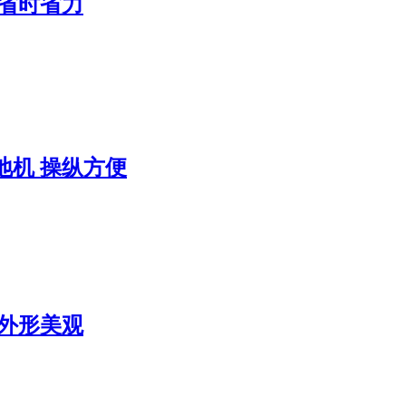
 省时省力
地机 操纵方便
 外形美观