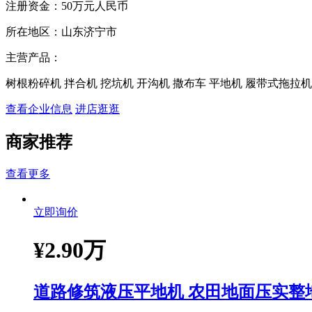
注册资金：
50万元人民币
所在地区：
山东济宁市
主营产品：
树根粉碎机 拌合机 挖坑机 开沟机 撒布车 平地机 履带式拖拉机
查看企业信息
进店逛逛
商家推荐
查看更多
立即询价
¥
2.90万
道路修筑液压平地机 农田地面压实整