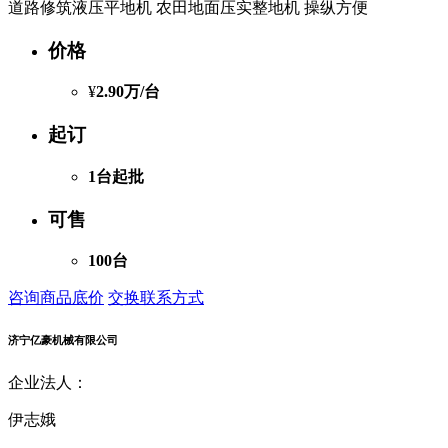
道路修筑液压平地机 农田地面压实整地机 操纵方便
价格
¥
2.90万
/台
起订
1台起批
可售
100台
咨询商品底价
交换联系方式
济宁亿豪机械有限公司
企业法人：
伊志娥