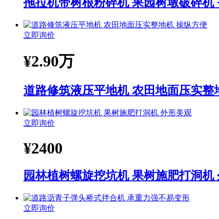
拖拉机带树根粉碎机 果园树墩破碎机
立即询价
¥
2.90万
道路修筑液压平地机 农田地面压实整
立即询价
¥
2400
园林植树螺旋挖坑机 果树施肥打洞机
立即询价