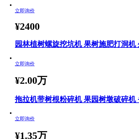
立即询价
¥
2400
园林植树螺旋挖坑机 果树施肥打洞机
立即询价
¥
2.00万
拖拉机带树根粉碎机 果园树墩破碎机
立即询价
¥
1.35万