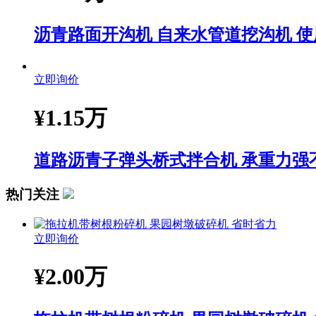
沥青路面开沟机 自来水管道挖沟机 
立即询价
¥
1.15万
道路沥青子弹头桥式拌合机 承重力强
热门关注
立即询价
¥
2.00万