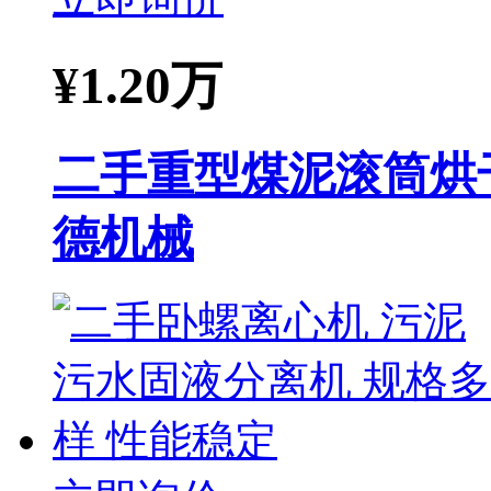
¥
1.20万
二手重型煤泥滚筒烘
德机械