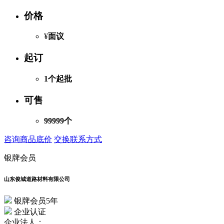
价格
¥
面议
起订
1个起批
可售
99999个
咨询商品底价
交换联系方式
银牌会员
山东俊城道路材料有限公司
银牌会员5年
企业认证
企业法人：