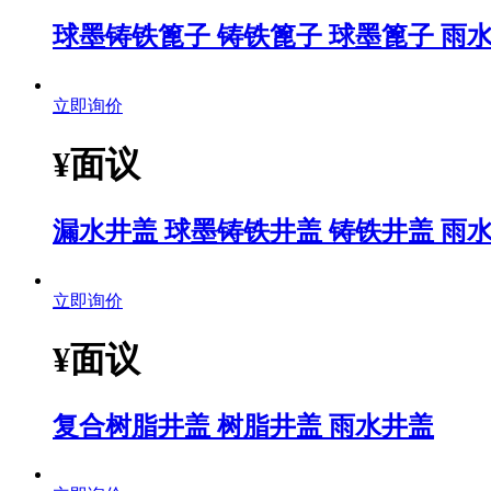
球墨铸铁篦子 铸铁篦子 球墨篦子 雨
立即询价
¥
面议
漏水井盖 球墨铸铁井盖 铸铁井盖 雨
立即询价
¥
面议
复合树脂井盖 树脂井盖 雨水井盖