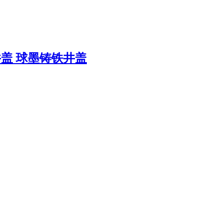
井盖 球墨铸铁井盖