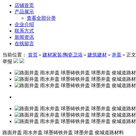
店铺首页
产品展示
查看全部分类
企业介绍
联系方式
新闻资讯
在线留言
当前位置：
首页
»
建材家装/陶瓷卫浴
»
建筑建材
»
井盖
»
正文
举报
路面井盖 雨水井盖 球墨铸铁井盖 球墨井盖 俊城道路材料