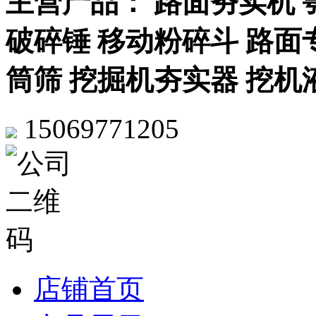
主营产品： 路面夯实机 
破碎锤 移动粉碎斗 路面
筒筛 挖掘机夯实器 挖机
15069771205
店铺首页