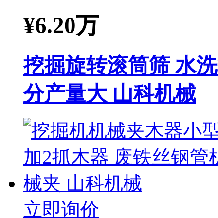
¥
6.20万
挖掘旋转滚筒筛 水
分产量大 山科机械
立即询价