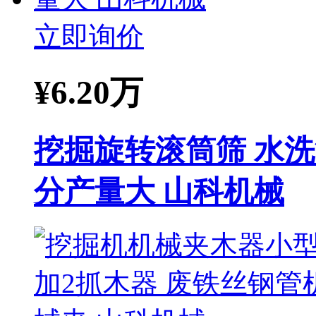
立即询价
¥
6.20万
挖掘旋转滚筒筛 水
分产量大 山科机械