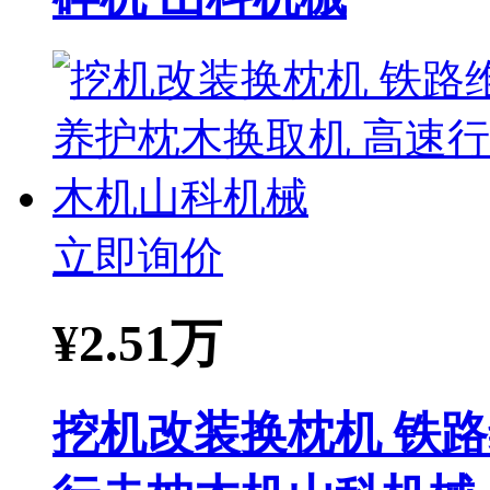
立即询价
¥
2.51万
挖机改装换枕机 铁