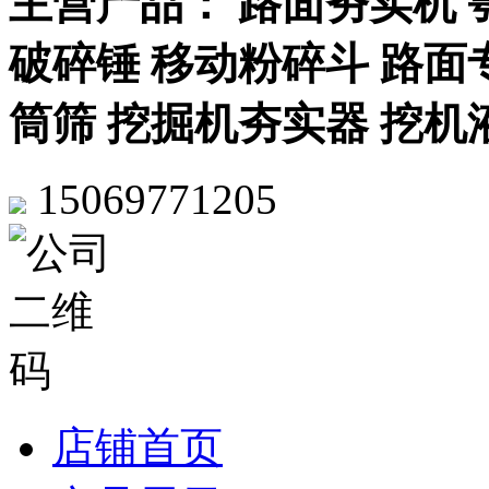
主营产品： 路面夯实机 
破碎锤 移动粉碎斗 路面
筒筛 挖掘机夯实器 挖机
15069771205
店铺首页