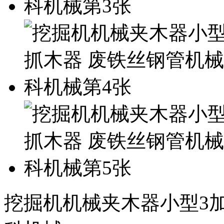
挖掘机机械夹木器小型3加