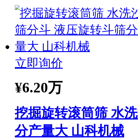
立即询价
¥
6.20万
挖掘旋转滚筒筛 水
分产量大 山科机械