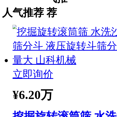
人气推荐
立即询价
¥
6.20万
挖掘旋转滚筒筛 水