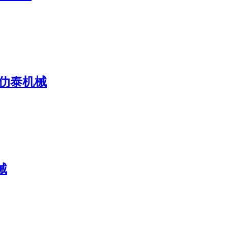
鑫仂泰机械
械