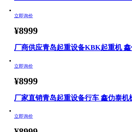
立即询价
¥
8999
厂商供应青岛起重设备KBK起重机 
立即询价
¥
8999
厂家直销青岛起重设备行车 鑫仂泰机
立即询价
¥
8999