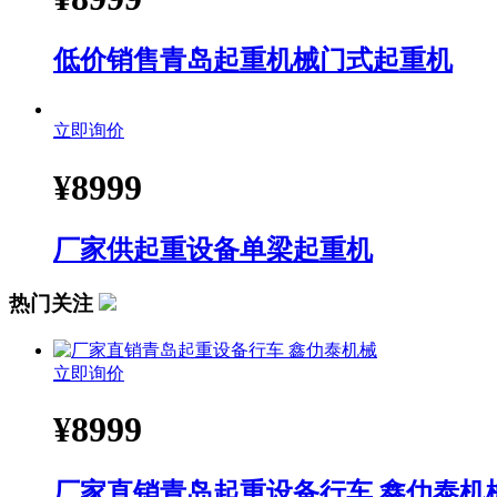
低价销售青岛起重机械门式起重机
立即询价
¥
8999
厂家供起重设备单梁起重机
热门关注
立即询价
¥
8999
厂家直销青岛起重设备行车 鑫仂泰机