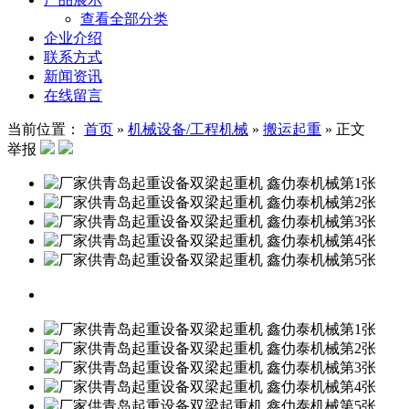
查看全部分类
企业介绍
联系方式
新闻资讯
在线留言
当前位置：
首页
»
机械设备/工程机械
»
搬运起重
»
正文
举报