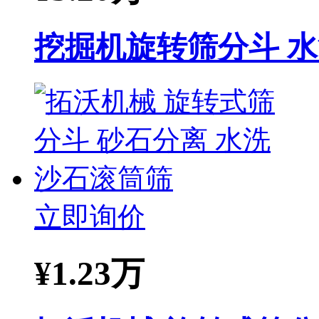
挖掘机旋转筛分斗 
立即询价
¥
1.23万