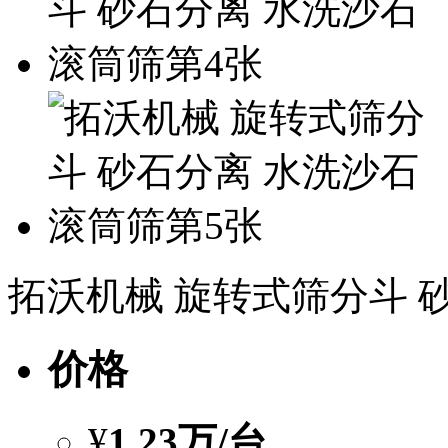
拓沃机械 旋转式筛分斗 
价格
¥
1.23万
/台