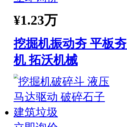
¥
1.23万
挖掘机振动夯 平板夯
机 拓沃机械