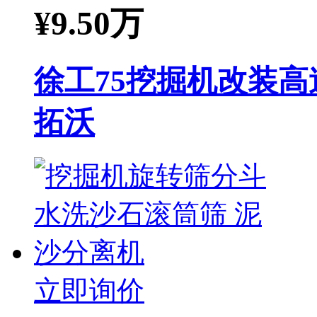
¥
9.50万
徐工75挖掘机改装高
拓沃
立即询价