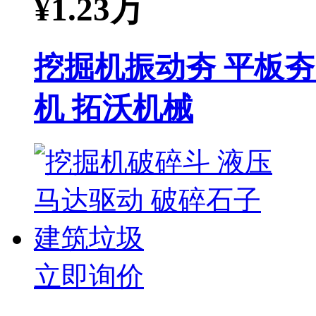
¥
1.23万
挖掘机振动夯 平板夯
机 拓沃机械
立即询价