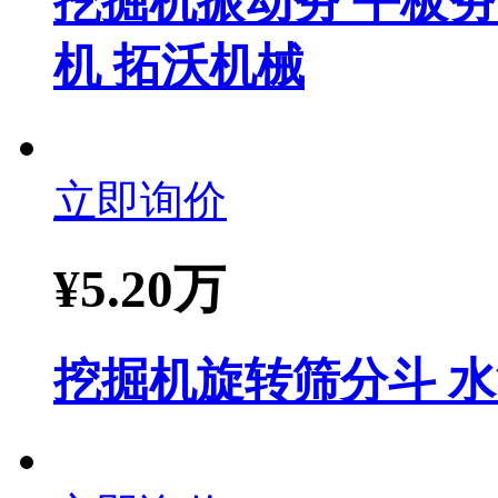
挖掘机振动夯 平板夯
机 拓沃机械
立即询价
¥
5.20万
挖掘机旋转筛分斗 