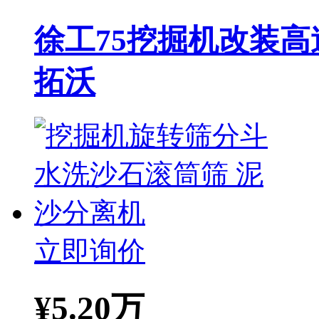
徐工75挖掘机改装高
拓沃
立即询价
¥
5.20万