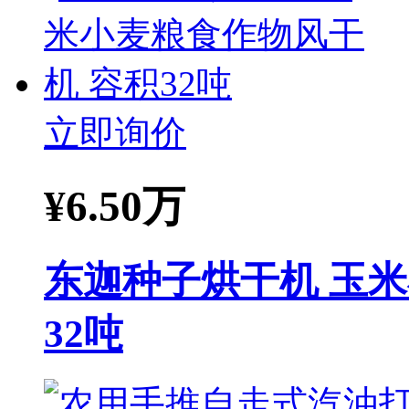
立即询价
¥
6.50万
东迦种子烘干机 玉
32吨