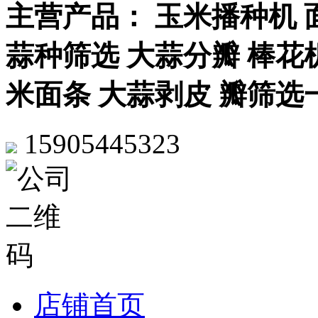
主营产品： 玉米播种机 
蒜种筛选 大蒜分瓣 棒花机
米面条 大蒜剥皮 瓣筛选
15905445323
店铺首页