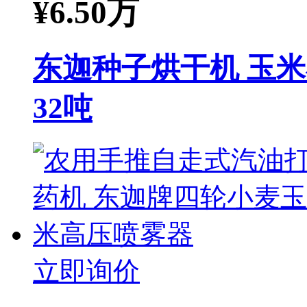
¥
6.50万
东迦种子烘干机 玉
32吨
立即询价