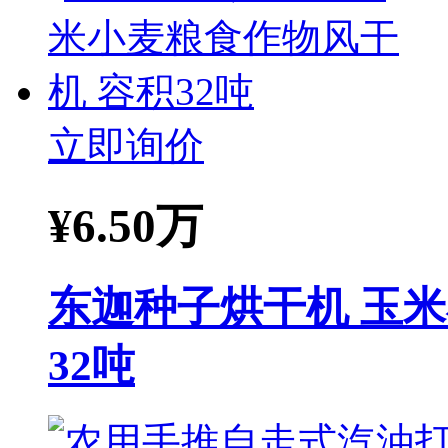
立即询价
¥
6.50万
东迦种子烘干机 玉
32吨