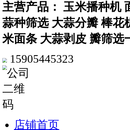
主营产品： 玉米播种机 
蒜种筛选 大蒜分瓣 棒花机
米面条 大蒜剥皮 瓣筛选
15905445323
店铺首页