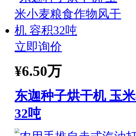
立即询价
¥
6.50万
东迦种子烘干机 玉
32吨