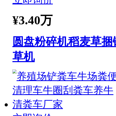
¥
3.40万
圆盘粉碎机稻麦草捆
草机