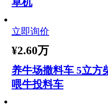
草机
立即询价
¥
2.60万
养牛场撒料车 5立方
喂牛投料车