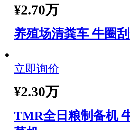
¥
2.70万
养殖场清粪车 牛圈
立即询价
¥
2.30万
TMR全日粮制备机 