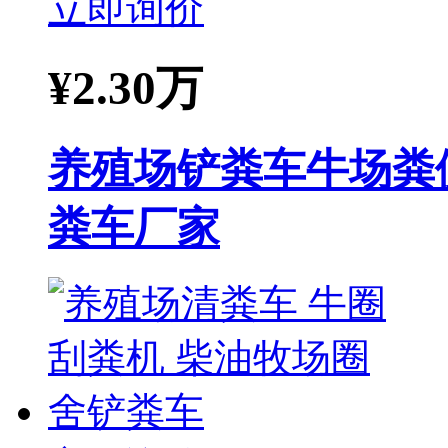
立即询价
¥
2.30万
养殖场铲粪车牛场粪
粪车厂家