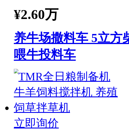
¥
2.60万
养牛场撒料车 5立方
喂牛投料车
立即询价