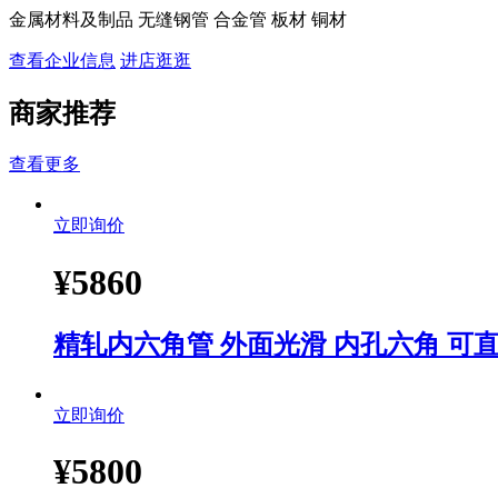
金属材料及制品 无缝钢管 合金管 板材 铜材
查看企业信息
进店逛逛
商家推荐
查看更多
立即询价
¥
5860
精轧内六角管 外面光滑 内孔六角 可直
立即询价
¥
5800