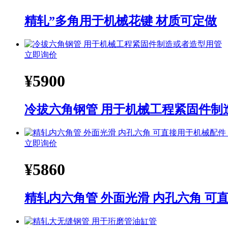
精轧”多角用于机械花键 材质可定做
立即询价
¥
5900
冷拔六角钢管 用于机械工程紧固件制
立即询价
¥
5860
精轧内六角管 外面光滑 内孔六角 可直