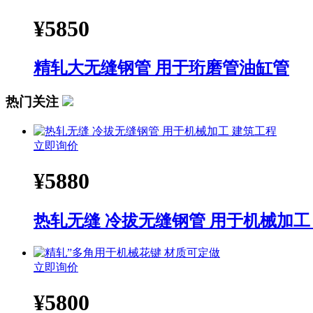
¥
5850
精轧大无缝钢管 用于珩磨管油缸管
热门关注
立即询价
¥
5880
热轧无缝 冷拔无缝钢管 用于机械加工
立即询价
¥
5800