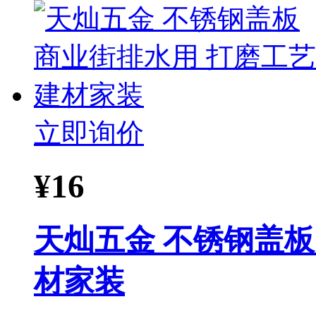
立即询价
¥
16
天灿五金 不锈钢盖板
材家装