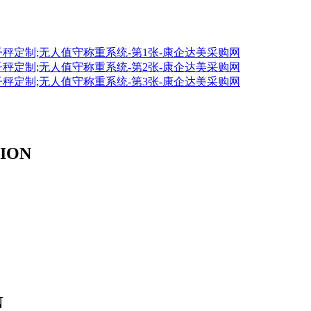
ION
N