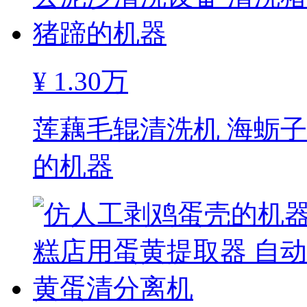
¥
1.30万
莲藕毛辊清洗机 海蛎
的机器