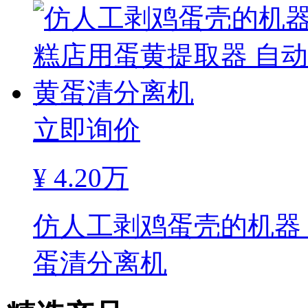
立即询价
¥
4.20万
仿人工剥鸡蛋壳的机器
蛋清分离机