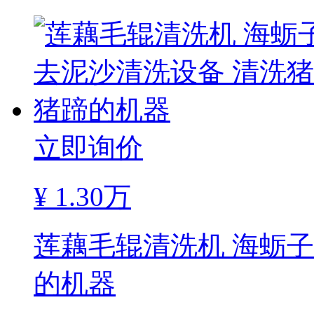
立即询价
¥
1.30万
莲藕毛辊清洗机 海蛎
的机器