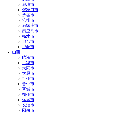
廊坊市
张家口市
承德市
沧州市
石家庄市
秦皇岛市
衡水市
邢台市
邯郸市
山西
临汾市
吕梁市
大同市
太原市
忻州市
晋中市
晋城市
朔州市
运城市
长治市
阳泉市