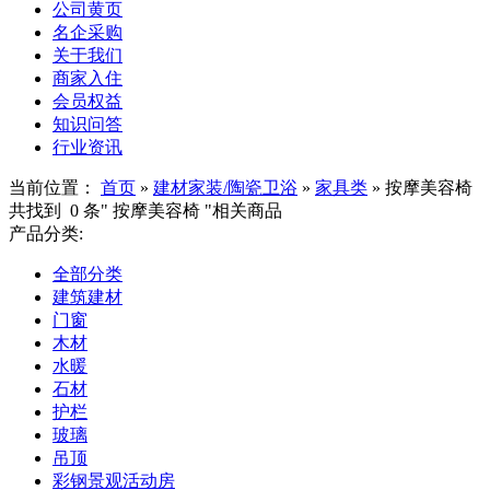
公司黄页
名企采购
关于我们
商家入住
会员权益
知识问答
行业资讯
当前位置：
首页
»
建材家装/陶瓷卫浴
»
家具类
»
按摩美容椅
共找到
0
条"
按摩美容椅
"相关商品
产品分类:
全部分类
建筑建材
门窗
木材
水暖
石材
护栏
玻璃
吊顶
彩钢景观活动房