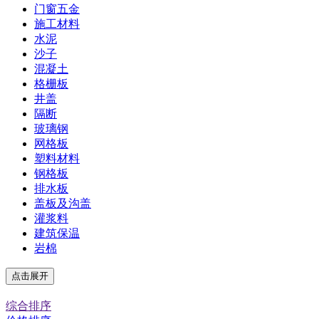
门窗五金
施工材料
水泥
沙子
混凝土
格栅板
井盖
隔断
玻璃钢
网格板
塑料材料
钢格板
排水板
盖板及沟盖
灌浆料
建筑保温
岩棉
点击展开
综合排序