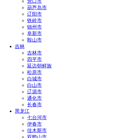
营口市
葫芦岛市
辽阳市
铁岭市
锦州市
阜新市
鞍山市
吉林
吉林市
四平市
延边朝鲜族
松原市
白城市
白山市
辽源市
通化市
长春市
黑龙江
七台河市
伊春市
佳木斯市
双鸭山市