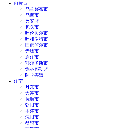
内蒙古
乌兰察布市
乌海市
兴安盟
包头市
呼伦贝尔市
呼和浩特市
巴彦淖尔市
赤峰市
通辽市
鄂尔多斯市
锡林郭勒盟
阿拉善盟
辽宁
丹东市
大连市
抚顺市
朝阳市
本溪市
沈阳市
盘锦市