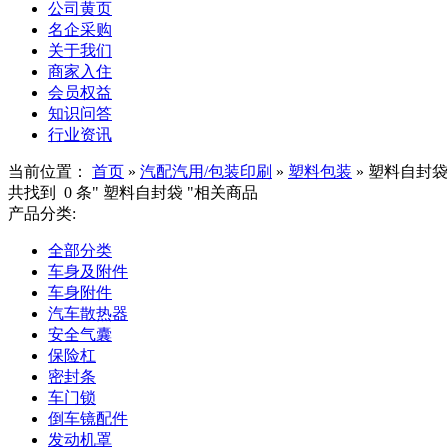
公司黄页
名企采购
关于我们
商家入住
会员权益
知识问答
行业资讯
当前位置：
首页
»
汽配汽用/包装印刷
»
塑料包装
»
塑料自封袋
共找到
0
条"
塑料自封袋
"相关商品
产品分类:
全部分类
车身及附件
车身附件
汽车散热器
安全气囊
保险杠
密封条
车门锁
倒车镜配件
发动机罩