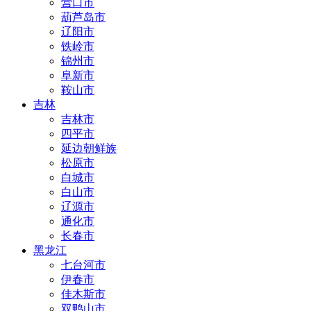
营口市
葫芦岛市
辽阳市
铁岭市
锦州市
阜新市
鞍山市
吉林
吉林市
四平市
延边朝鲜族
松原市
白城市
白山市
辽源市
通化市
长春市
黑龙江
七台河市
伊春市
佳木斯市
双鸭山市