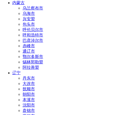
内蒙古
乌兰察布市
乌海市
兴安盟
包头市
呼伦贝尔市
呼和浩特市
巴彦淖尔市
赤峰市
通辽市
鄂尔多斯市
锡林郭勒盟
阿拉善盟
辽宁
丹东市
大连市
抚顺市
朝阳市
本溪市
沈阳市
盘锦市