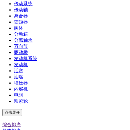
传动系统
传动轴
离合器
变矩器
阀体
分动箱
分离轴承
万向节
驱动桥
发动机系统
发动机
活塞
油嘴
增压器
内燃机
电阻
涨紧轮
点击展开
综合排序