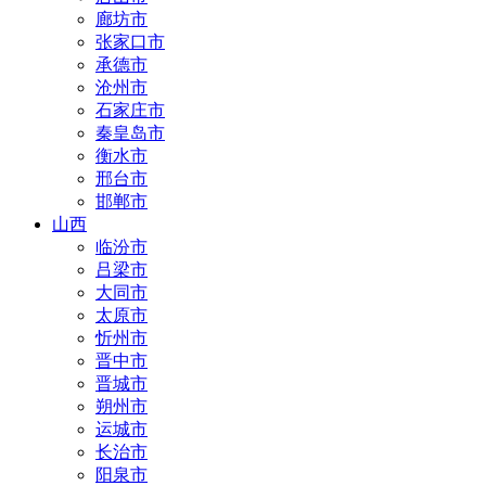
廊坊市
张家口市
承德市
沧州市
石家庄市
秦皇岛市
衡水市
邢台市
邯郸市
山西
临汾市
吕梁市
大同市
太原市
忻州市
晋中市
晋城市
朔州市
运城市
长治市
阳泉市