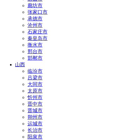
廊坊市
张家口市
承德市
沧州市
石家庄市
秦皇岛市
衡水市
邢台市
邯郸市
山西
临汾市
吕梁市
大同市
太原市
忻州市
晋中市
晋城市
朔州市
运城市
长治市
阳泉市