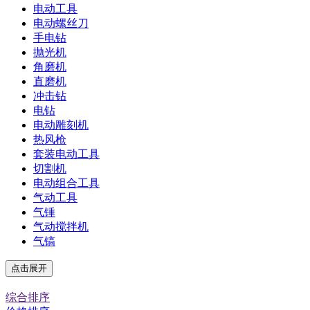
电动工具
电动螺丝刀
手电钻
抛光机
角磨机
直磨机
冲击钻
电钻
电动雕刻机
热风枪
套装电动工具
切割机
电动组合工具
气动工具
气锤
气动搅拌机
气镐
点击展开
综合排序