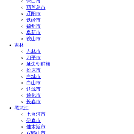
营口市
葫芦岛市
辽阳市
铁岭市
锦州市
阜新市
鞍山市
吉林
吉林市
四平市
延边朝鲜族
松原市
白城市
白山市
辽源市
通化市
长春市
黑龙江
七台河市
伊春市
佳木斯市
双鸭山市