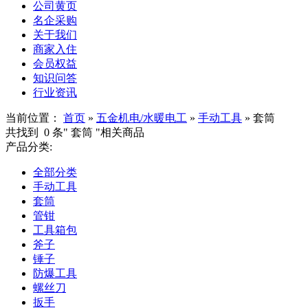
公司黄页
名企采购
关于我们
商家入住
会员权益
知识问答
行业资讯
当前位置：
首页
»
五金机电/水暖电工
»
手动工具
»
套筒
共找到
0
条"
套筒
"相关商品
产品分类:
全部分类
手动工具
套筒
管钳
工具箱包
斧子
锤子
防爆工具
螺丝刀
扳手