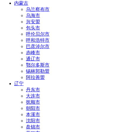
内蒙古
乌兰察布市
乌海市
兴安盟
包头市
呼伦贝尔市
呼和浩特市
巴彦淖尔市
赤峰市
通辽市
鄂尔多斯市
锡林郭勒盟
阿拉善盟
辽宁
丹东市
大连市
抚顺市
朝阳市
本溪市
沈阳市
盘锦市