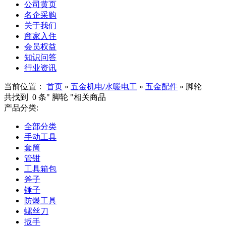
公司黄页
名企采购
关于我们
商家入住
会员权益
知识问答
行业资讯
当前位置：
首页
»
五金机电/水暖电工
»
五金配件
»
脚轮
共找到
0
条"
脚轮
"相关商品
产品分类:
全部分类
手动工具
套筒
管钳
工具箱包
斧子
锤子
防爆工具
螺丝刀
扳手