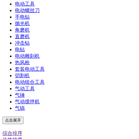
电动工具
电动螺丝刀
手电钻
抛光机
角磨机
直磨机
冲击钻
电钻
电动雕刻机
热风枪
套装电动工具
切割机
电动组合工具
气动工具
气锤
气动搅拌机
气镐
点击展开
综合排序