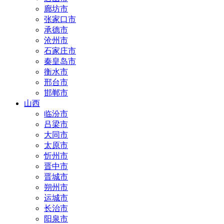
廊坊市
张家口市
承德市
沧州市
石家庄市
秦皇岛市
衡水市
邢台市
邯郸市
山西
临汾市
吕梁市
大同市
太原市
忻州市
晋中市
晋城市
朔州市
运城市
长治市
阳泉市