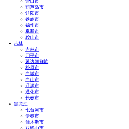
营口市
葫芦岛市
辽阳市
铁岭市
锦州市
阜新市
鞍山市
吉林
吉林市
四平市
延边朝鲜族
松原市
白城市
白山市
辽源市
通化市
长春市
黑龙江
七台河市
伊春市
佳木斯市
双鸭山市