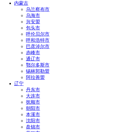
内蒙古
乌兰察布市
乌海市
兴安盟
包头市
呼伦贝尔市
呼和浩特市
巴彦淖尔市
赤峰市
通辽市
鄂尔多斯市
锡林郭勒盟
阿拉善盟
辽宁
丹东市
大连市
抚顺市
朝阳市
本溪市
沈阳市
盘锦市