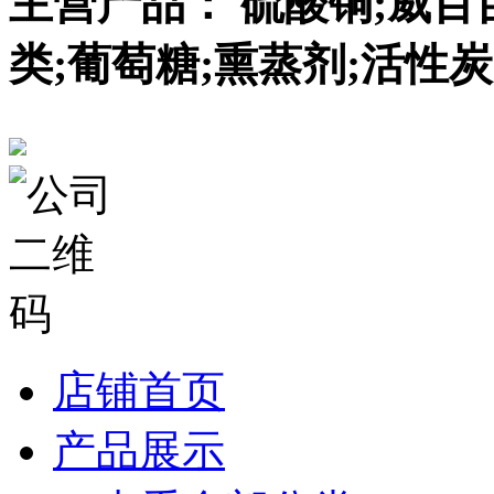
主营产品： 硫酸铜;威百
类;葡萄糖;熏蒸剂;活性炭
店铺首页
产品展示