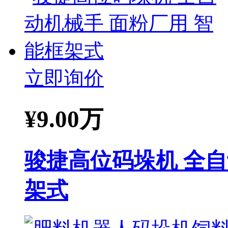
立即询价
¥
9.00万
骏捷高位码垛机 全自
架式