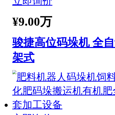
立即询价
¥
9.00万
骏捷高位码垛机 全自
架式