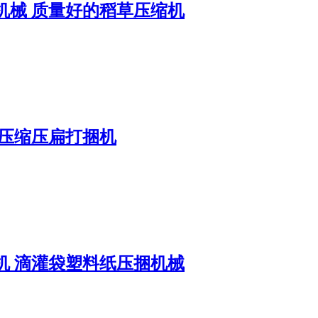
机械 质量好的稻草压缩机
瓶压缩压扁打捆机
机 滴灌袋塑料纸压捆机械