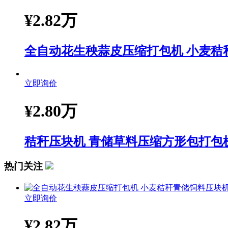
¥
2.82万
全自动花生秧蒜皮压缩打包机 小麦秸
立即询价
¥
2.80万
秸秆压块机 青储草料压缩方形包打包
热门关注
立即询价
¥
2.82万