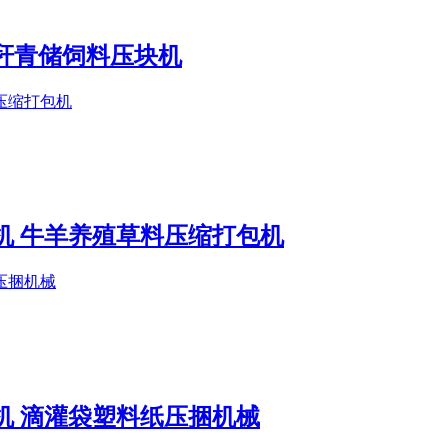
秆青储饲料压块机
机 牛羊养殖草料压缩打包机
机 滴灌袋塑料纸压捆机械