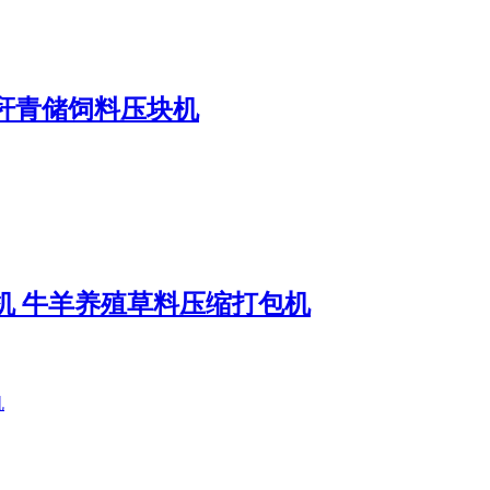
秆青储饲料压块机
机 牛羊养殖草料压缩打包机