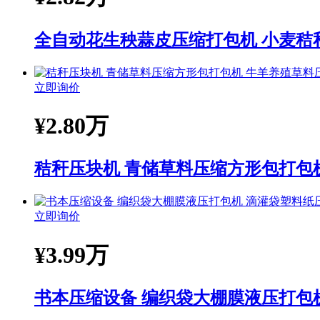
全自动花生秧蒜皮压缩打包机 小麦秸
立即询价
¥
2.80万
秸秆压块机 青储草料压缩方形包打包
立即询价
¥
3.99万
书本压缩设备 编织袋大棚膜液压打包