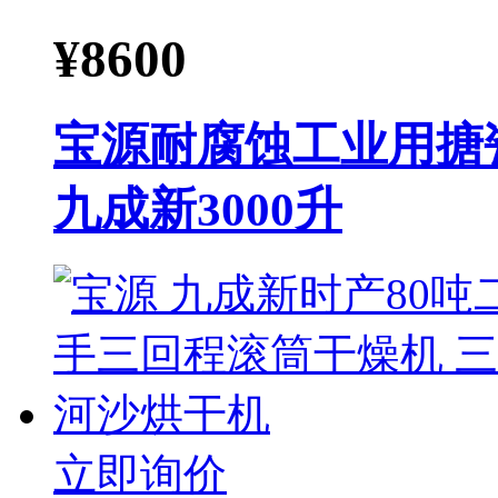
¥
8600
宝源耐腐蚀工业用搪
九成新3000升
立即询价