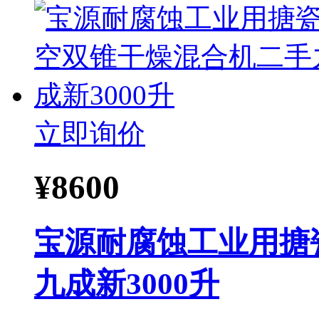
立即询价
¥
8600
宝源耐腐蚀工业用搪
九成新3000升