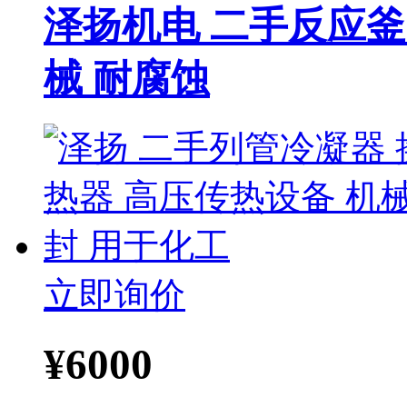
泽扬机电 二手反应釜
械 耐腐蚀
立即询价
¥
6000