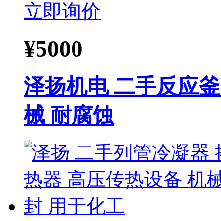
立即询价
¥
5000
泽扬机电 二手反应釜
械 耐腐蚀