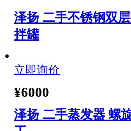
泽扬 二手不锈钢双层
拌罐
立即询价
¥
6000
泽扬 二手蒸发器 螺