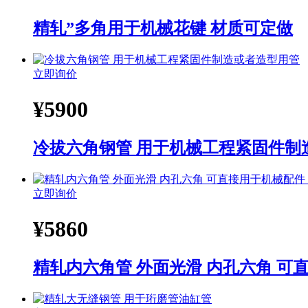
精轧”多角用于机械花键 材质可定做
立即询价
¥
5900
冷拔六角钢管 用于机械工程紧固件制
立即询价
¥
5860
精轧内六角管 外面光滑 内孔六角 可直