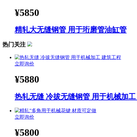
¥
5850
精轧大无缝钢管 用于珩磨管油缸管
热门关注
立即询价
¥
5880
热轧无缝 冷拔无缝钢管 用于机械加工
立即询价
¥
5800