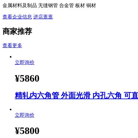
金属材料及制品 无缝钢管 合金管 板材 铜材
查看企业信息
进店逛逛
商家推荐
查看更多
立即询价
¥
5860
精轧内六角管 外面光滑 内孔六角 可直
立即询价
¥
5800